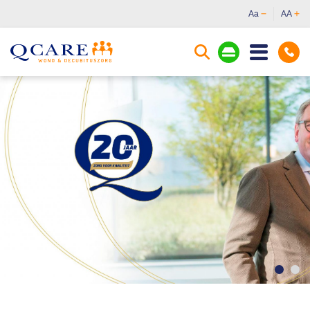
Aa
AA