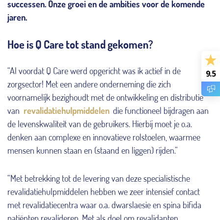
successen. Onze groei en de ambities voor de komende
jaren.
Hoe is Q Care tot stand gekomen?
“Al voordat Q Care werd opgericht was ik actief in de
9.5
zorgsector! Met een andere onderneming die zich
voornamelijk bezighoudt met de ontwikkeling en distributie
van
revalidatiehulpmiddelen
die functioneel bijdragen aan
de levenskwaliteit van de gebruikers. Hierbij moet je o.a.
denken aan complexe en innovatieve rolstoelen, waarmee
mensen kunnen staan en (staand en liggen) rijden.”
“Met betrekking tot de levering van deze specialistische
revalidatiehulpmiddelen hebben we zeer intensief contact
met revalidatiecentra waar o.a. dwarslaesie en spina bifida
patiënten revalideren. Met als doel om revalidanten