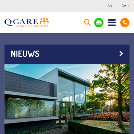
Aa
AA
NIEUWS