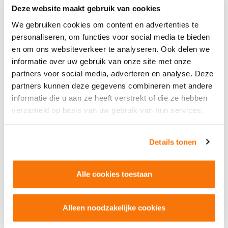
5.) Gegevens overzichtelijk beheren in één
Deze website maakt gebruik van cookies
dashboard
We gebruiken cookies om content en advertenties te
personaliseren, om functies voor social media te bieden
U heeft inzicht in alle resultaten en gegevens middels het
en om ons websiteverkeer te analyseren. Ook delen we
management dashboard.
Zijn de toetsen behaald? Dan
informatie over uw gebruik van onze site met onze
kunnen cursisten direct het
certificaat downloaden
vanuit
partners voor social media, adverteren en analyse. Deze
het gebruiksvriendelijke dashboard. De accreditatiepunten
partners kunnen deze gegevens combineren met andere
worden automatisch bijgeschreven in het kwaliteitsregister.
informatie die u aan ze heeft verstrekt of die ze hebben
verzameld op basis van uw gebruik van hun services.
Details tonen
Alle cookies toestaan
Alleen noodzakelijke cookies