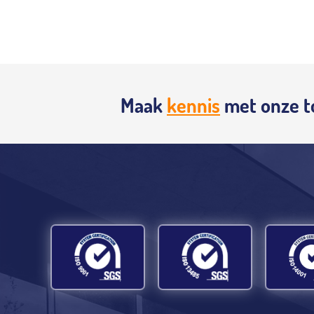
Maak
kennis
met onze t