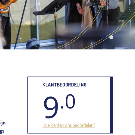
KLANTBEOORDELING
9
.0
ijn
Hoe klanten ons beoordelen?
ngs