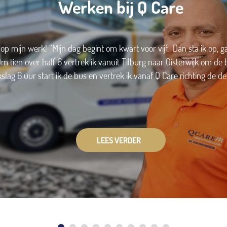
Werken bij Q Care
 op mijn werk! “Mijn dag begint om kwart voor vijf. Dan sta ik op, 
Om tien over half 6 vertrek ik vanuit Tilburg naar Oisterwijk om de 
kslag 6 uur start ik de bus en vertrek ik vanaf Q Care richting de de
LEES VERDER