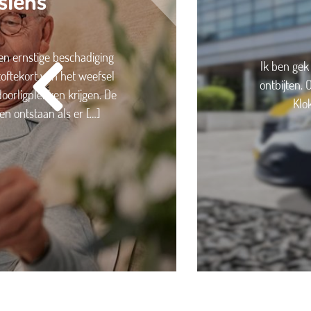
slens
een ernstige beschadiging
Ik ben gek
oftekort van het weefsel
ontbijten. 
<
oorligplekken krijgen. De
Klo
en ontstaan als er […]