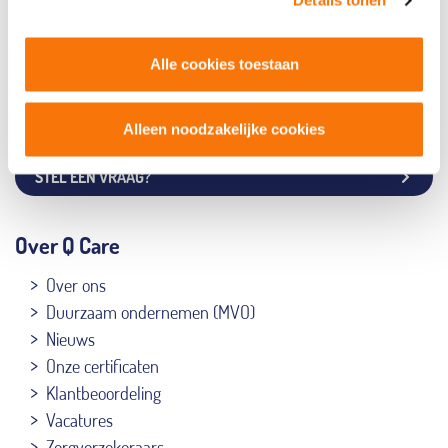
Details tonen
Alle cookies toestaan
AD-HULPMIDDEL AANVRAGEN
Q CARE 20 JAAR
Alleen noodzakelijke cookies
STEL EEN VRAAG?
Over Q Care
Over ons
Duurzaam ondernemen (MVO)
Nieuws
Onze certificaten
Klantbeoordeling
Vacatures
Zorgverzekeraars