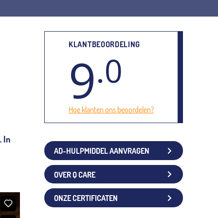
KLANTBEOORDELING
9
.0
Hoe klanten ons beoordelen?
 In
AD-HULPMIDDEL AANVRAGEN
OVER Q CARE
ONZE CERTIFICATEN