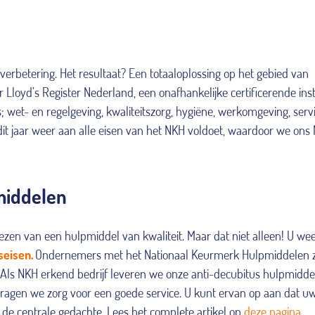
 verbetering. Het resultaat? Een totaaloplossing op het gebied van
 Lloyd’s Register Nederland, een onafhankelijke certificerende inst
; wet- en regelgeving, kwaliteitszorg, hygiëne, werkomgeving, serv
k dit jaar weer aan alle eisen van het NKH voldoet, waardoor we ons
middelen
ezen van een hulpmiddel van kwaliteit. Maar dat niet alleen! U we
seisen.
Ondernemers met het Nationaal Keurmerk Hulpmiddelen z
Als NKH erkend bedrijf leveren we onze anti-decubitus hulpmidde
dragen we zorg voor een goede service. U kunt ervan op aan dat u
n de centrale gedachte. Lees het complete artikel op
deze pagina.