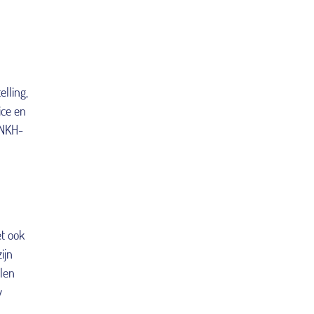
elling,
ice en
 NKH-
et ook
ijn
len
w