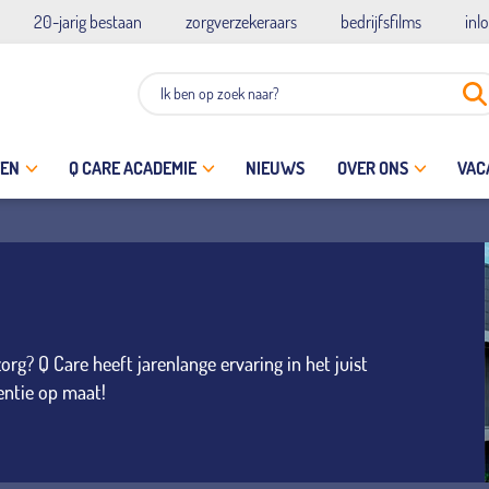
20-jarig bestaan
zorgverzekeraars
bedrijfsfilms
inl
TEN
Q CARE ACADEMIE
NIEUWS
OVER ONS
VAC
g? Q Care heeft jarenlange ervaring in het juist
entie op maat!