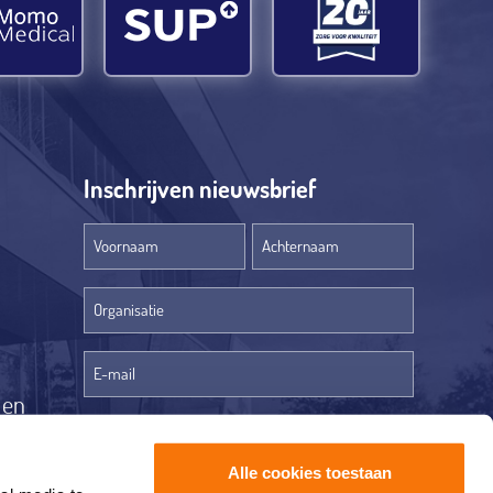
Inschrijven nieuwsbrief
Voornaam
Achternaam
Organisatie
(optioneel)
len
Ja, ik ontvang graag de Q Care nieuwsbrief.
Alle cookies toestaan