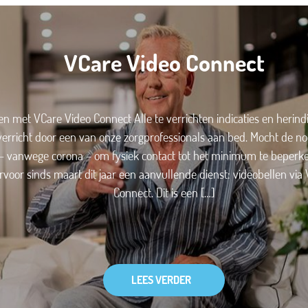
VCare Video Connect
en met VCare Video Connect Alle te verrichten indicaties en herind
 verricht door een van onze zorgprofessionals aan bed. Mocht de n
– vanwege corona – om fysiek contact tot het minimum te beperk
voor sinds maart dit jaar een aanvullende dienst: videobellen via
Connect. Dit is een […]
LEES VERDER