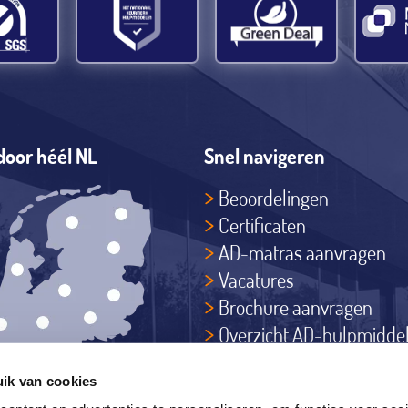
door héél NL
Snel navigeren
Beoordelingen
Certificaten
AD-matras aanvragen
Vacatures
Brochure aanvragen
Overzicht AD-hulpmidde
Actief in heel Nederland
ik van cookies