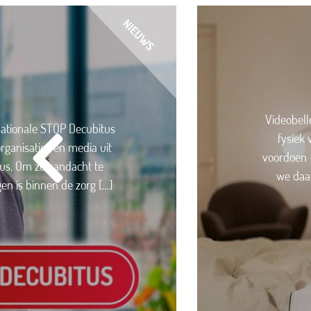
Videobell
nationale STOP Decubitus
fysiek
rganisaties en media uit
voordoen 
<
tus. Om zo aandacht te
we daar
en is binnen de zorg […]