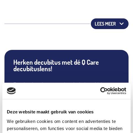
LEES MEER
Herken decubitus met dé Q Care
decubituslens!
Een decubituslens is een handig hulpmiddel voor
zorgprofessionals om
decubitus classificatie
categorie 1
goed te kunnen beoordelen. Een
decubituslens maakt onderscheid tussen
Deze website maakt gebruik van cookies
wegdrukbare en niet-wegdrukbare roodheid. Indien
We gebruiken cookies om content en advertenties te
men
niet tijdig een decubitus categorie I
personaliseren, om functies voor social media te bieden
signaleert,
kan er ook niet met de preventie worden