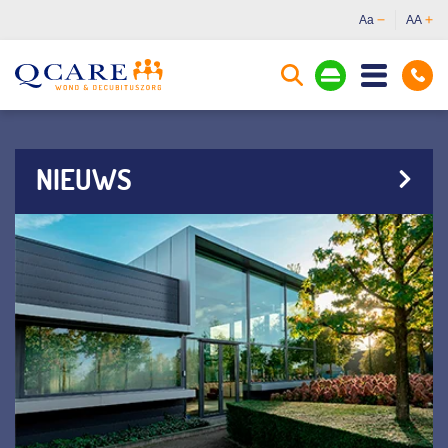
Aa
AA
NIEUWS