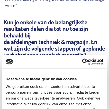
termijn.”
Kun je enkele van de belangrijkste
resultaten delen die tot nu toe zijn
behaald bij
de afdelingen techniek & magazijn. En
wat zijn de volgende stappen of geplande
verbeteringen voor het magazijn?
“Een van de belangrijkste stappen die we gemaakt hebben is
het aanbrengen van de nieuwe structuur. Naast het magazijn
geldt dit ook voor de afdelingen Techniek en Reiniging &
Deze website maakt gebruik van cookies
Desinfectie. Waarom is dit zo belangrijk? Omdat een goede
We gebruiken cookies om content en advertenties te
structuur nodig is voor de implementatie van het nieuwe
personaliseren, om functies voor social media te bieden
WMS-systeem (Warehouse Management-systeem). Hierin
en om ons websiteverkeer te analyseren. Ook delen we
gaan we binnenkort de eerste stappen zetten in combinatie
informatie over uw gebruik van onze site met onze