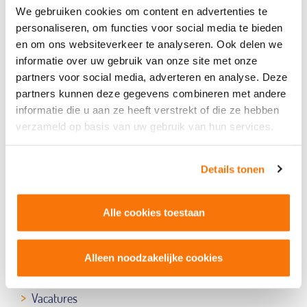
Hoe klanten ons beoordelen?
We gebruiken cookies om content en advertenties te
personaliseren, om functies voor social media te bieden
en om ons websiteverkeer te analyseren. Ook delen we
informatie over uw gebruik van onze site met onze
AD-HULPMIDDEL AANVRAGEN
partners voor social media, adverteren en analyse. Deze
partners kunnen deze gegevens combineren met andere
Q CARE 20 JAAR
informatie die u aan ze heeft verstrekt of die ze hebben
verzameld op basis van uw gebruik van hun services.
STEL EEN VRAAG?
Details tonen
Over Q Care
Over ons
Alle cookies toestaan
Duurzaam ondernemen (MVO)
Nieuws
Alleen noodzakelijke cookies
Onze certificaten
Klantbeoordeling
Vacatures