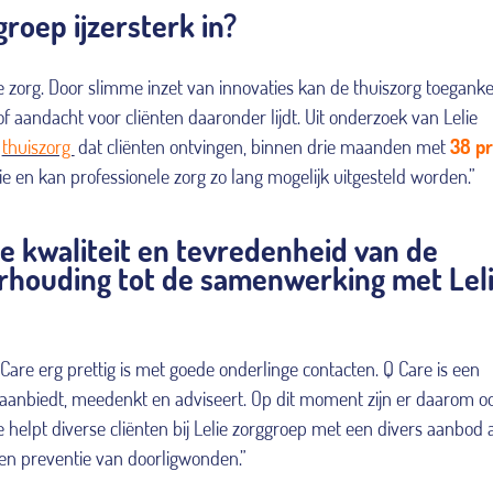
groep ijzersterk in?
e zorg. Door slimme inzet van innovaties kan de thuiszorg toegankel
of aandacht voor cliënten daaronder lijdt. Uit onderzoek van Lelie
thuiszorg
dat cliënten ontvingen, binnen drie maanden met
38 p
gie en kan professionele zorg zo lang mogelijk uitgesteld worden.”
de kwaliteit en tevredenheid van de
verhouding tot de samenwerking met Lel
are erg prettig is met goede onderlinge contacten. Q Care is een
aanbiedt, meedenkt en adviseert. Op dit moment zijn er daarom o
elpt diverse cliënten bij Lelie zorggroep met een divers aanbod 
en preventie van doorligwonden.”