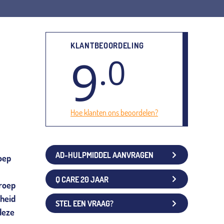
KLANTBEOORDELING
9
.0
Hoe klanten ons beoordelen?
AD-HULPMIDDEL AANVRAGEN
roep
Q CARE 20 JAAR
groep
nheid
STEL EEN VRAAG?
deze