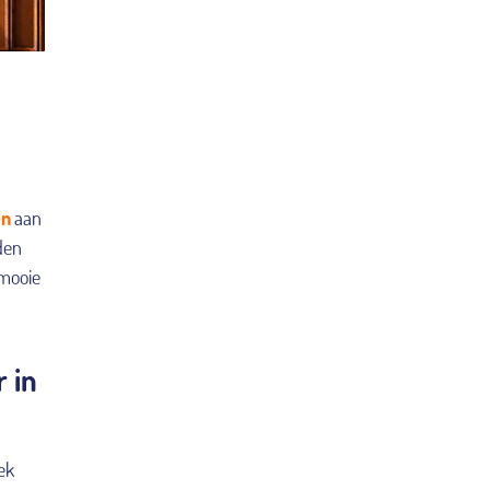
en
aan
den
 mooie
r in
ek