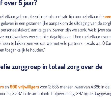
f over 5 jaar?
 elkaar geformuleerd, met als centrale lijn ommet elkaar de
een
geloven in een gezamenlijke aanpak om de uitdaging van de zorg
d personeelstekort) aan te gaan. Samen zijn we sterk. We blijven st
Onze medewerkers werken hier dagelijks aan. Door met elkaar over 
 heen te kijken, zien we dat we met vele partners – zoals o.a. Q Ca
n toegankelijk te houden.”
lie zorggroep in totaal zorg over de
rs
en
900 vrijwilligers
voor 12.635 mensen, waarvan 4.686 in de
ishouden, 2.387 in de ambulante hulpverlening, 297 bij de dagopvan