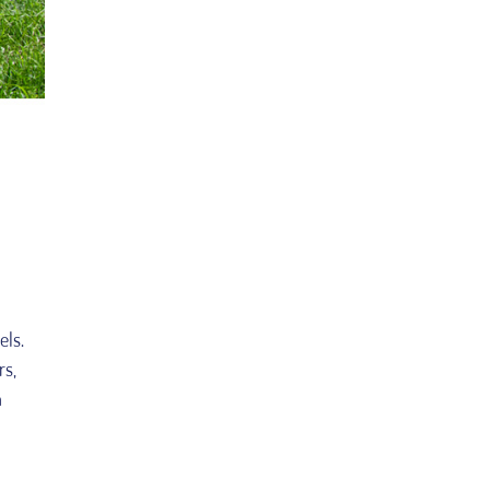
els.
rs,
n