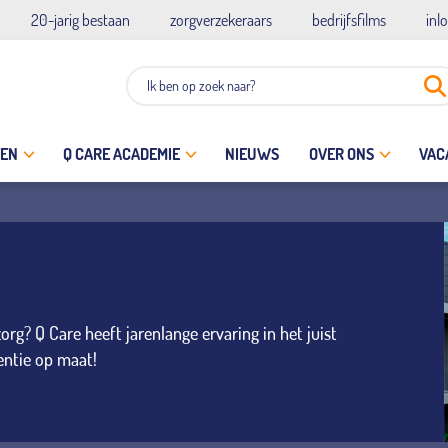
20-jarig bestaan
zorgverzekeraars
bedrijfsfilms
inl
TEN
Q CARE ACADEMIE
NIEUWS
OVER ONS
VAC
g? Q Care heeft jarenlange ervaring in het juist
entie op maat!