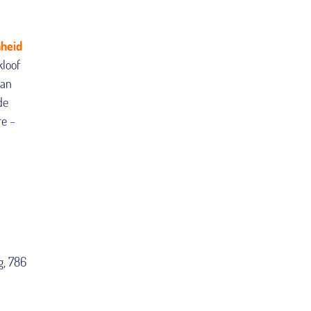
heid
kloof
aan
de
re –
g, 786