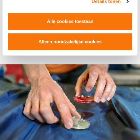
Details tonen
Onze antidecubitus hulpmiddelen worden op een veilige
manier vervoerd, in speciaal daarvoor bestemde voertuigen.
Alle cookies toestaan
Zo garanderen wij dat alle hulpmiddelen in goede staat op
het afleveradres aankomen. Hierin maken wij wederom
onderscheid tussen het vervoeren van schone hulpmiddelen
Alleen noodzakelijke cookies
en verontreinigde hulpmiddelen.