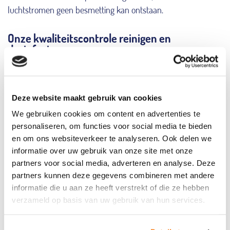
luchtstromen geen besmetting kan ontstaan.
Onze kwaliteitscontrole reinigen en
desinfecteren
Alle antidecubitus hulpmiddelen worden door onze eigen
kwaliteitsexpert gecontroleerd. Voordat het reinigings– en
Deze website maakt gebruik van cookies
desinfectieproces wordt gestart, worden de systemen getest
We gebruiken cookies om content en advertenties te
op de aanwezigheid en hoeveelheid van diverse micro-
personaliseren, om functies voor social media te bieden
organismen. Deze worden op kweek gezet. Na het reinigings-
en om ons websiteverkeer te analyseren. Ook delen we
en desinfectieproces wordt er wederom op kweek gezet en
informatie over uw gebruik van onze site met onze
getest op de aanwezigheid van micro-organismen. We
partners voor social media, adverteren en analyse. Deze
vergelijken deze resultaten met elkaar, zodat we kunnen
partners kunnen deze gegevens combineren met andere
garanderen dat daadwerkelijk alle bacteriën zijn afgedood.
informatie die u aan ze heeft verstrekt of die ze hebben
verzameld op basis van uw gebruik van hun services.
Het transport