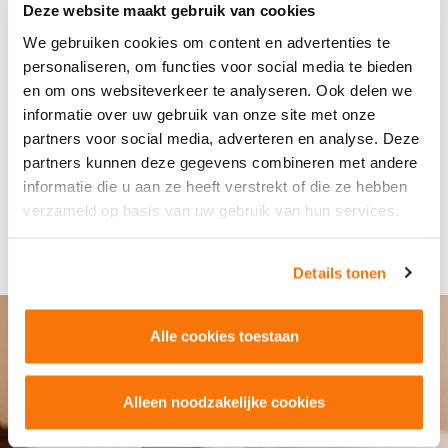
Deze website maakt gebruik van cookies
Wilt u uw eigen kennis en kunde op het gebied van wond- en
We gebruiken cookies om content en advertenties te
decubituszorg bijspijkeren? Dat kan. Wij verzorgen
personaliseren, om functies voor social media te bieden
gespecialiseerde opleidingen en trainingen voor huisartsen en
en om ons websiteverkeer te analyseren. Ook delen we
andere
zorgprofessionals.
Een deel van ons opleidingsaanbod
informatie over uw gebruik van onze site met onze
is heel praktisch van aard. Andere opleidingen richten zich
partners voor social media, adverteren en analyse. Deze
voornamelijk op de theorie. Heeft u een opleiding succesvol
partners kunnen deze gegevens combineren met andere
afgerond? Dan heeft u zelfs recht op PE-punten.
informatie die u aan ze heeft verstrekt of die ze hebben
verzameld op basis van uw gebruik van hun services.
NEEM CONTACT OP
Details tonen
Alle cookies toestaan
Alleen noodzakelijke cookies