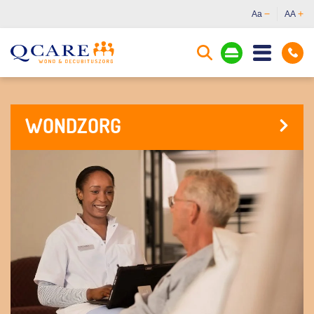
Aa
AA
WONDZORG