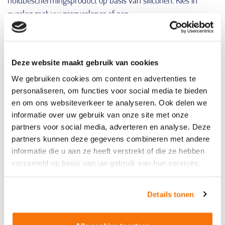
overleg met uw zorgverlener of een
decubitusverpleegkundige van Q Care één product en breng
dit meerdere keren per dag aan. Lukt dit u niet zelf? Vraag uw
zorgverlener dan om hulp. Ook helpt schoon, droog en glad
Deze website maakt gebruik van cookies
beddengoed bij het voorkomen van decubitus
We gebruiken cookies om content en advertenties te
(doorligplekken). IAD vergroot namelijk ook het risico daarop.
personaliseren, om functies voor social media te bieden
Bespreek uw incontinentieklachten met uw huisarts of
en om ons websiteverkeer te analyseren. Ook delen we
zorgverlener en zoek gezamenlijk naar passende oplossingen.
informatie over uw gebruik van onze site met onze
Kijk hierbij ook naar de oorzaak van incontinentie, mogelijk
partners voor social media, adverteren en analyse. Deze
zou u baat kunnen hebben bij een mictietraining om uw
partners kunnen deze gegevens combineren met andere
continentie te verbeteren.
informatie die u aan ze heeft verstrekt of die ze hebben
verzameld op basis van uw gebruik van hun services.
Als er vragen zijn over de behandeling van IAD, kan er
contact op worden genomen met de wondconsulent van Q
Details tonen
Care. In een volledig wondbehandelplan wordt een advies
voor de juiste behandeling gegeven, maar wordt ook gekeken