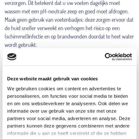
verzorgen. Dit betekent dat u uw voeten dagelijks moet
wassen met een pH-neutrale zeep en goed moet afdrogen.
Maak geen gebruik van voetenbadjes: deze zorgen ervoor dat
de huid sneller verweekt en verhogen het risico op een
(schimmel)infectie en op brandwonden doordat te heet water
wordt gebruikt.
Ook moet u uw voeten goed controleren op wondjes of
scheurtjes in de huid. Een pedicure die is gespecialiseerd in de
behandeling van diabetische voeten kan uw nagels
Deze website maakt gebruik van cookies
bijvoorbeeld knippen en eelt op een correcte manier
We gebruiken cookies om content en advertenties te
verwijderen en behandelen.
personaliseren, om functies voor social media te bieden
en om ons websiteverkeer te analyseren. Ook delen we
informatie over uw gebruik van onze site met onze
Het is belangrijk om goed passende schoenen te dragen en
partners voor social media, adverteren en analyse. Deze
deze voordat u ze aantrekt altijd te controleren op steentjes,
partners kunnen deze gegevens combineren met andere
dubbelgevouwen randen of andere irriterende voorwerpen.
informatie die u aan ze heeft verstrekt of die ze hebben
Door een verminderd gevoel in uw voet merkt u dit anders