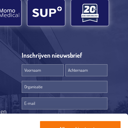
Inschrijven nieuwsbrief
Voornaam
Achternaam
Organisatie
(optioneel)
len
Ja, ik ontvang graag de Q Care nieuwsbrief.