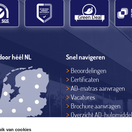
door héél NL
Snel navigeren
Beoordelingen
Certificaten
AD-matras aanvragen
Vacatures
Brochure aanvragen
Overzicht AD-hulpmidde
Actief in heel Nederland
ik van cookies