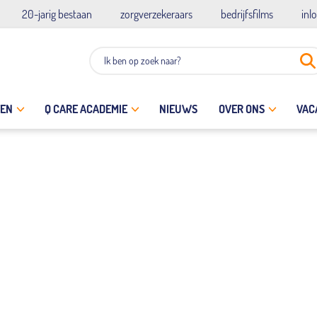
20-jarig bestaan
zorgverzekeraars
bedrijfsfilms
inl
TEN
Q CARE ACADEMIE
NIEUWS
OVER ONS
VAC