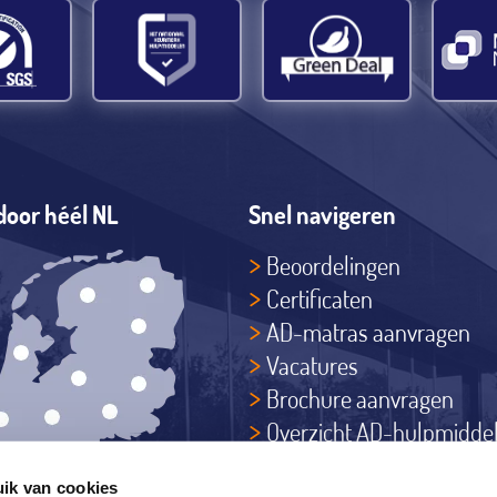
door héél NL
Snel navigeren
Beoordelingen
Certificaten
AD-matras aanvragen
Vacatures
Brochure aanvragen
Overzicht AD-hulpmidde
Actief in heel Nederland
ik van cookies