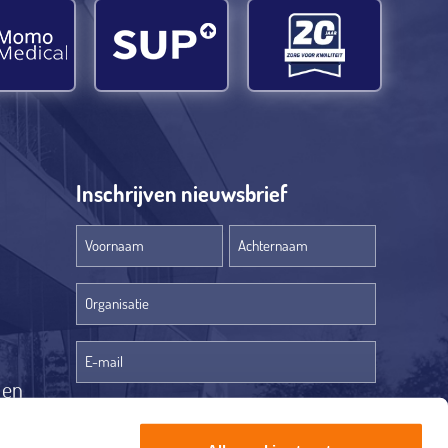
Inschrijven nieuwsbrief
Voornaam
Achternaam
Organisatie
(optioneel)
len
Ja, ik ontvang graag de Q Care nieuwsbrief.