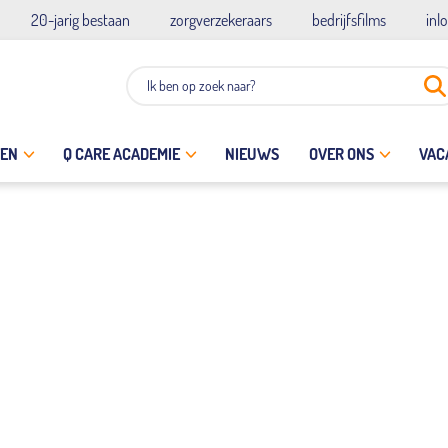
20-jarig bestaan
zorgverzekeraars
bedrijfsfilms
inl
TEN
Q CARE ACADEMIE
NIEUWS
OVER ONS
VAC