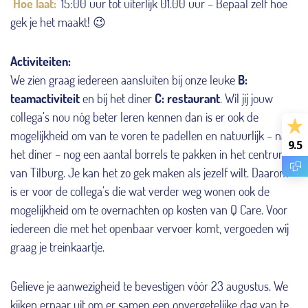
Hoe laat:
15:00 uur tot uiterlijk 01.00 uur – Bepaal zelf hoe
gek je het maakt! 😉
Activiteiten:
We zien graag iedereen aansluiten bij onze leuke
B:
teamactiviteit
en bij het diner
C: restaurant
. Wil jij jouw
collega’s nou nóg beter leren kennen dan is er ook de
mogelijkheid om van te voren te padellen en natuurlijk – na
9.5
het diner – nog een aantal borrels te pakken in het centrum
van Tilburg. Je kan het zo gek maken als jezelf wilt. Daarom
is er voor de collega’s die wat verder weg wonen ook de
mogelijkheid om te overnachten op kosten van Q Care. Voor
iedereen die met het openbaar vervoer komt, vergoeden wij
graag je treinkaartje.
Gelieve je aanwezigheid te bevestigen vóór 23 augustus. We
kijken ernaar uit om er samen een onvergetelijke dag van te