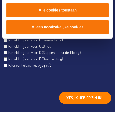
E-mailadres:
(Vereist)
Alle cookies toestaan
Aanmelden Q Care personeelsfeest
(Vereist)
Alleen noodzakelijke cookies
Ik meld mij aan voor: A (Padellen)
Ik meld mij aan voor: B (Teamactiviteit)
Ik meld mij aan voor: C (Diner)
Ik meld mij aan voor: D (Stappen – Tour de Tilburg)
Ik meld mij aan voor: E (Overnachting)
Ik kan er helaas niet bij zijn 🙁
YES, IK HEB ER ZIN IN!