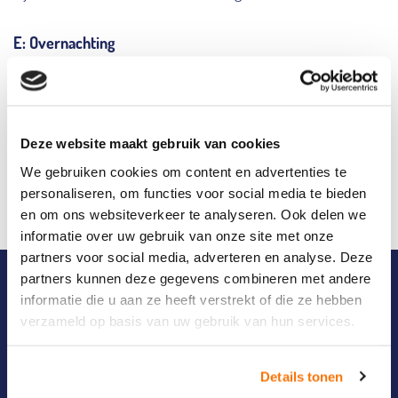
E: Overnachting
De locatie ligt naast Tilburg centraal station, mocht je met het
openbaar vervoer komen dan
betalen we graag je treinkaartje voor je. Mocht je van ver
komen en liever overnachten in
Deze website maakt gebruik van cookies
Tilburg dan horen we het graag en regelen we een mooi
We gebruiken cookies om content en advertenties te
plekje voor je, zodat je het gehele
personaliseren, om functies voor social media te bieden
programma kan bijwonen.
en om ons websiteverkeer te analyseren. Ook delen we
informatie over uw gebruik van onze site met onze
partners voor social media, adverteren en analyse. Deze
Naam:
(Vereist)
partners kunnen deze gegevens combineren met andere
informatie die u aan ze heeft verstrekt of die ze hebben
verzameld op basis van uw gebruik van hun services.
Volledige naam
Details tonen