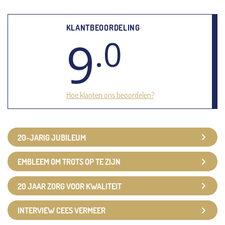
KLANTBEOORDELING
9
.0
Hoe klanten ons beoordelen?
20-JARIG JUBILEUM
EMBLEEM OM TROTS OP TE ZIJN
20 JAAR ZORG VOOR KWALITEIT
INTERVIEW CEES VERMEER