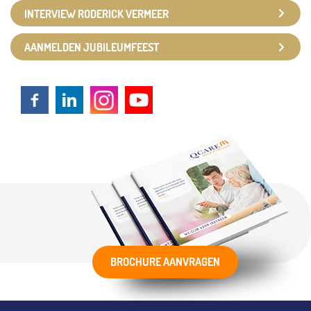
INTERVIEW RODERICK VERMEER
AANMELDEN JUBILEUMFEEST
BROCHURE AANVRAGEN