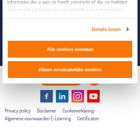
informatie die u aan ze heeft verstrekt of die ze hebben
Service door héél NL
verzameld op basis van uw gebruik van hun services.
Snel navigeren
Details tonen
Inschrijven nieuwsbrief
Alle cookies toestaan
Alleen noodzakelijke cookies
CONTACT
Privacy policy
Disclaimer
Cookieverklaring
Algemene voorwaarden E-Learning
Certificaten