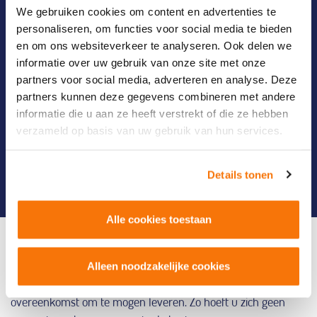
Telefoonnummer (aanvrager):
(Vereist)
We gebruiken cookies om content en advertenties te
personaliseren, om functies voor social media te bieden
en om ons websiteverkeer te analyseren. Ook delen we
informatie over uw gebruik van onze site met onze
E-mailadres (aanvrager):
(Vereist)
partners voor social media, adverteren en analyse. Deze
partners kunnen deze gegevens combineren met andere
informatie die u aan ze heeft verstrekt of die ze hebben
verzameld op basis van uw gebruik van hun services.
Details tonen
AANVRAAG VERSTUREN
Alle cookies toestaan
Door onze AD-hulpmiddelen plus dienstverlening ontzorgen
we de zorg en bent u verzekerd van het juiste hulpmiddel. Q
Alleen noodzakelijke cookies
Care heeft met alle zorgverzekeraars in Nederland een
overeenkomst om te mogen leveren. Zo hoeft u zich geen